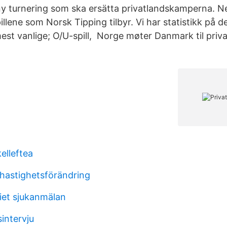
ny turnering som ska ersätta privatlandskamperna. N
pillene som Norsk Tipping tilbyr. Vi har statistikk på d
mest vanlige; O/U-spill, Norge møter Danmark til priv
kelleftea
 hastighetsförändring
et sjukanmälan
intervju