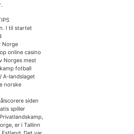
.
TIPS
 til startet
d
ar Norge
op online casino
av Norges mest
skamp fotball
/ A-landslaget
se norske
ålscorere siden
is spiller
 Privatlandskamp,
rge, er i Tallinn
 Estland. Det var