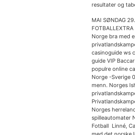
resultater og tab
MAI SØNDAG 29.
FOTBALLEXTRA 20
Norge bra med en
privatlandskampe
casinoguide ws c
guide VIP Bacca
populre online c
Norge -Sverige 0
menn. Norges Ish
privatlandskamper
Privatlandskamp
Norges herreland
spilleautomater 
​​Fotball Linné, 
med det norske l