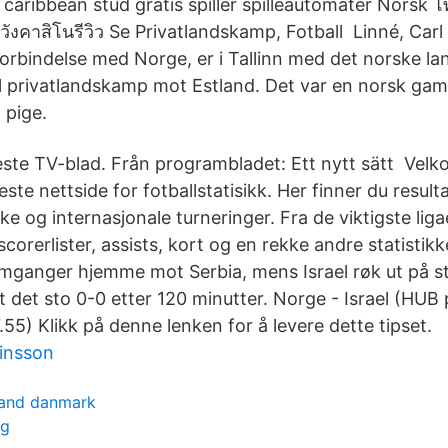
caribbean stud gratis spiller spilleautomater Norsk โ
งคาสิโนรีวิว Se Privatlandskamp, ​​Fotball Linné, Carl
forbindelse med Norge, er i Tallinn med det norske la
il privatlandskamp mot Estland. Det var en norsk ga
 pige.
ste TV-blad. Från programbladet: Ett nytt sätt Velk
este nettside for fotballstatisikk. Her finner du result
ke og internasjonale turneringer. Fra de viktigste ligae
orerlister, assists, kort og en rekke andre statistik
omganger hjemme mot Serbia, mens Israel røk ut på s
t det sto 0-0 etter 120 minutter. Norge - Israel (HUB 
7.55) Klikk på denne lenken for å levere dette tipset.
insson
land danmark
ng