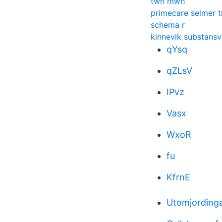
twh mwh
primecare selmer t
schema r
kinnevik substans
qYsq
qZLsV
IPvz
Vasx
WxoR
fu
KfrnE
Utomjordingar