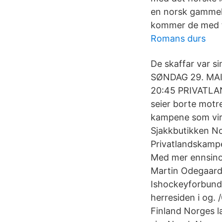
en norsk gammelg
kommer de med f
Romans durs
De skaffar var sin 
SØNDAG 29. MAI
20:45 PRIVATLAN
seier borte motre
kampene som vir
Sjakkbutikken No
Privatlandskampe
Med mer ennsino 
Martin Odegaard 
Ishockeyforbund 
herresiden i og. 
Finland Norges l