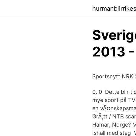
hurmanblirrike
Sverig
2013 -
Sportsnytt NRK 2
0. 0 Dette blir t
mye sport på TV 
en vÃ¤nskapsmat
GrÃ¸tt / NTB scan
Hamar, Norge? Moo
Ishall med steg 