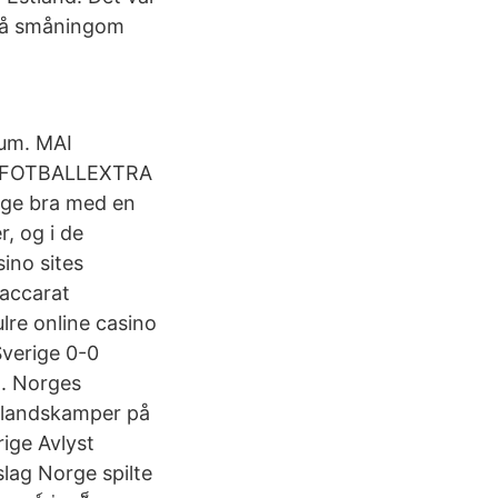
 Så småningom
 rum. MAI
S FOTBALLEXTRA
rge bra med en
, og i de
ino sites
Baccarat
re online casino
Sverige 0-0
n. Norges
atlandskamper på
rige Avlyst
lag Norge spilte