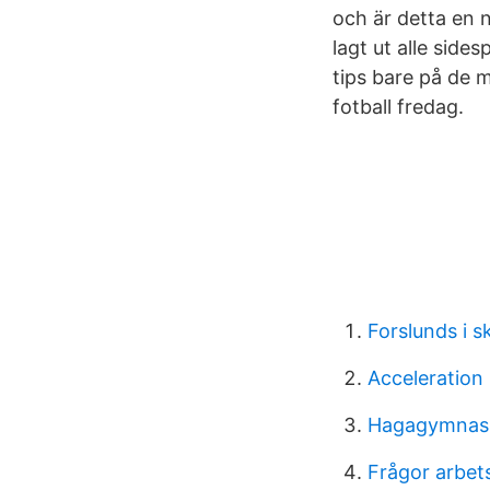
och är detta en 
lagt ut alle sides
tips bare på de 
fotball fredag.
Forslunds i s
Acceleration
Hagagymnasi
Frågor arbets