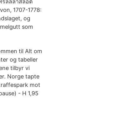
ทรลล์ล่าสล็อต
 von, 1707-1778:
ndslaget, og
mmelgutt som
ommen til Alt om
ater og tabeller
ne tilbyr vi
ker. Norge tapte
traffespark mot
pause) - H 1,95