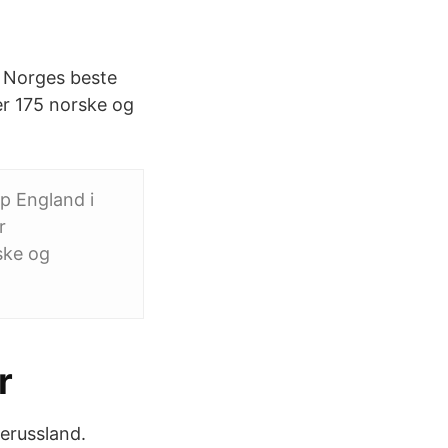
, Norges beste
ver 175 norske og
p England i
r
rske og
r
erussland.