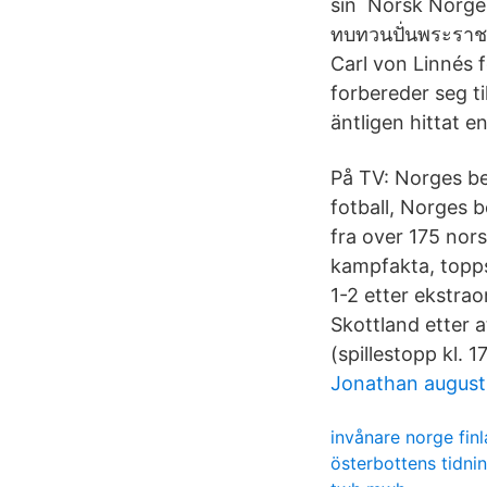
sin Norsk Norge 
ทบทวนปั่นพระราชวั
Carl von Linnés 
forbereder seg t
äntligen hittat en
På TV: Norges be
fotball, Norges b
fra over 175 nors
kampfakta, toppsc
1-2 etter ekstra
Skottland etter a
(spillestopp kl. 1
Jonathan august
invånare norge fin
österbottens tidni