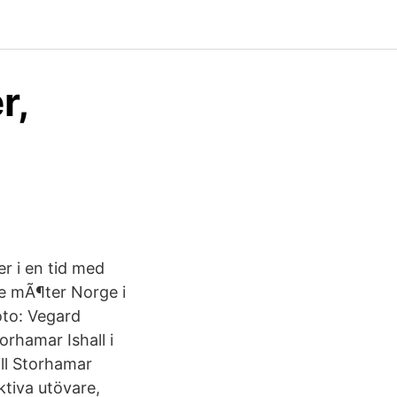
r,
r i en tid med
ge mÃ¶ter Norge i
to: Vegard
orhamar Ishall i
ill Storhamar
ktiva utövare,