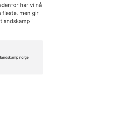
edenfor har vi nå
e fleste, men gir
atlandskamp i