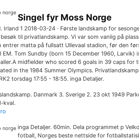
Singel fyr Moss Norge
. Irland 1 2018-03-24 · Første landskamp for sesong
besøk til privatlandskamp. Vi var som vanlig på plass
ntrer matta på fullsatt Ullevaal stadion, før den før
l EM. Tom Sundby (born 15 December 1960, Larvik) i
ller.A midfielder who scored 6 goals in 39 caps for t
pated in the 1984 Summer Olympics. Privatlandskamp 
K2 torsdag 17:55 - 18:55. inga Detaljer.
slandskamp. Danmark 3. Sverige 2. 23 okt 1949 Parke
-kval.
rro
inga Detaljer. 60min. Dela programmet p Velk
fotball, Norges beste nettside for fotballstatis