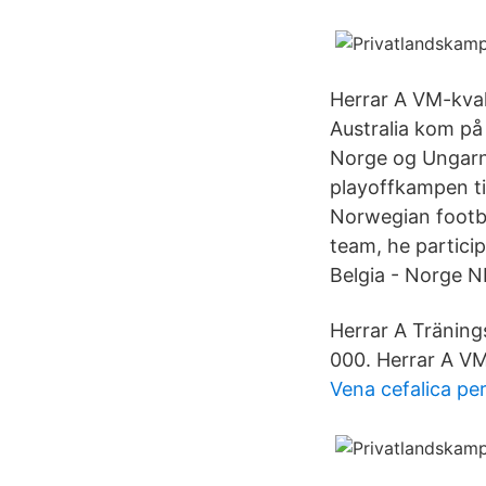
Herrar A VM-kval
Australia kom på 
Norge og Ungarn e
playoffkampen ti
Norwegian footba
team, he partici
Belgia - Norge NR
Herrar A Träning
000. Herrar A VM
Vena cefalica pe