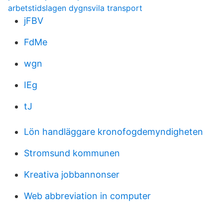
arbetstidslagen dygnsvila transport
jFBV
FdMe
wgn
IEg
tJ
Lön handläggare kronofogdemyndigheten
Stromsund kommunen
Kreativa jobbannonser
Web abbreviation in computer